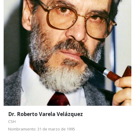
Nació en Guadalajara en 1934 y murió en la Ciudad
de México en 2005. Inició su labor docente en 1972-
1973 en la Escuela de Desarrollo Regional en San
Cristóbal de las Casas.
Leer más
Dr. Roberto Varela Velázquez
CSH
Nombramiento: 31 de marzo de 1995