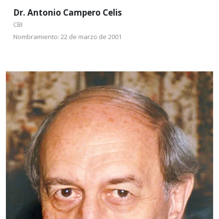
Dr. Antonio Campero Celis
CBI
Nombramiento: 22 de marzo de 2001
Dr. Néstor García
Canclini
CSH
Nombramiento: 27 de
septiembre de 2001
Nacido en La Plata, Argentina, (1939), es Doctor en
Filosofía por las universidades de París y de La Plata.
Ha sido profesor de las universidades de Austin,