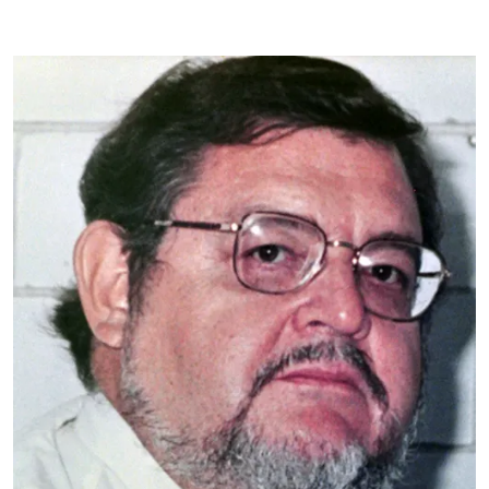
Dr. Gustavo Viniegra
González
CBS
Nombramiento: 14 de julio
de 1995
Es Médico Cirujano por la Universidad Nacional
Autónoma de México (1965). Maestro en Ciencias
(Bioquímica) por el Centro de Investigación y
Estudios Avanzados del IPN (1967). Doctorado en
Biofísica en la Universidad de California, San
Francisco, USA, (1971).