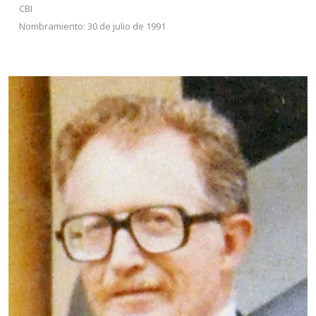
CBI
Nombramiento: 30 de julio de 1991
Dr. Eduardo Piña
Garza
CBI
Nombramiento: 30 de julio
de 1991
Mexicano por nacimiento (1939). Sus estudios de
licenciatura en Física los cursó en la Facultad de
Ciencias de la UNAM y los de doctorado en la
Universidad Libre de Bruselas, Bélgica.