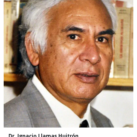
CSH
Nombramiento: 27 de
septiembre de 2001
Realizó sus estudios de Licenciatura en Economía en
la Universidad Autónoma de Nuevo León y en la
Universidad Católica de Chile; sus estudios de
Maestría y Doctorado en Economía de la Educación
en la Universidad de Stanford, California.
Leer más
Dr. Ignacio Llamas Huitrón