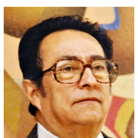
Dr. Victor Manuel
Soria
CSH
Nombramiento: 24 de
noviembre de 1997
El doctor Víctor Manuel Soria-Murillo (Guadalajara,
Jal., 1934) es Contador Público por la Universidad
Autónoma de Guadalajara (1955), obtuvo la
Maestría (1968) y el Doctorado (1972) en Economía
en el Departamento de Economía de la Universidad
de Colorado en Boulder, E.U.A.
Leer más