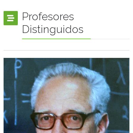
Profesores
Distinguidos
Dr. Leopoldo García
Colin-Scherer
CBI
Nombramiento: 18 y 22 de
julio de 1983
Ciudad de México, 1930-2012. Obtuvo el título de