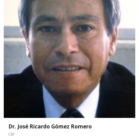
de 1991
Nació en Puebla, Pue., el 4 de mayo de 1944, donde
cursos sus estudios hasta el nivel de licenciatura.
Obtuvo el Doctorado en Catálisis, en la Universidad
Claude Bernard, Lyon, Francia., en 1971.
Leer más
Dr. José Ricardo Gómez Romero
CBI