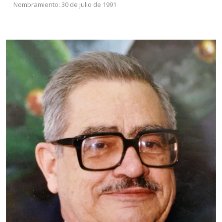
Nombramiento: 30 de julio de 1991
Dr. Adolfo Rosado
García
CBS
Nombramiento: 20 de
octubre de 1994
Es Doctor en Ciencias (Biología) por la Universidad
de Temple, Filadelfia, USA. Ingresó a nuestra casa de
estudios el 16 de octubre de 1979. Fue rector de la
UAM Iztapalapa de 1980-1984.
Leer más