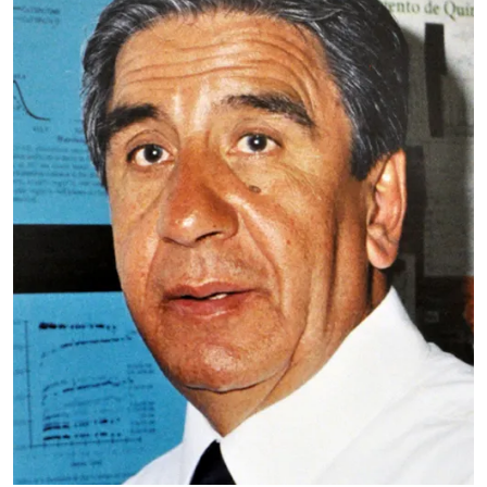
Campero Celis
CBI
Nombramiento: 22 de marzo
de 2001
Nació el 2 de octubre de 1935. Realizó sus estudios
de Doctorado en la Faculté des Sciences, Université
de París (1959-1962). Certificat de Chimie Minérale
Pure. Docteur en Chimie (Minérale).
Leer más