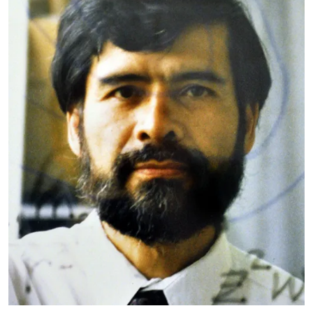
CBI
Nombramiento: 18 de enero
de 1991
México, D.F. 1945-2012. Estudió en México a la vez
Ingeniería y Física y Matemáticas.
Leer más