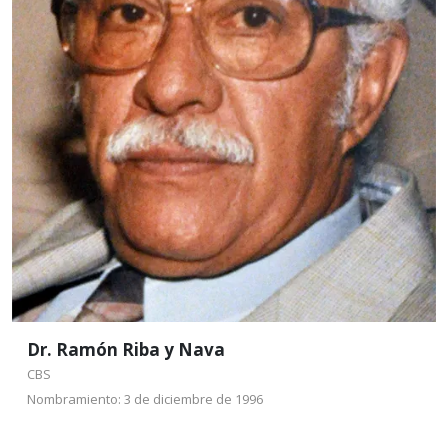
Doctor en Biología, especializado en Pteridología.
Profesor Investigador del Departamento Biología
de la Universidad Autónoma Metropolitana Unidad
Iztapalapa, de la cual fue nombrado Profesor
Distinguido en 1996.
Leer más
Dr. Ramón Riba y Nava
CBS
Nombramiento: 3 de diciembre de 1996