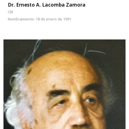
Dr. Ernesto A. Lacomba Zamora
CBI
Nombramiento: 18 de enero de 1991
Dr. José Porfirio
Miranda de la Parra
CSH
Nombramiento: 18 de enero
de 1991
Como miembro de la Compañía de Jesús hizo
estudios de licenciatura y Maestría sobre Filosofía
en Loyola University de los Ángeles California, EUA.