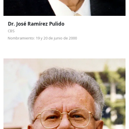
Dr. José Ramírez Pulido
CBS
Nombramiento: 19 y 20 de junio de 2000
Dr. Eliezer Braun
Guitler
CBI
Nombramiento: 19 y 20 de
junio de 2000
Nació el 2 de enero de 1949, en México, D.F. Es