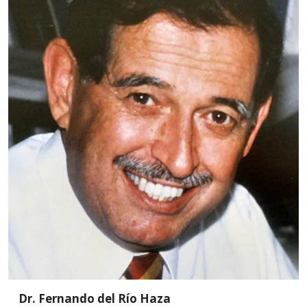
CBI
Nombramiento: 30 de julio
de 1991
Nació en México, D.F. en 1940. Es físico por la
Facultad de Ciencias de la UNAM (1963), y Ph. D. por
la Universidad de California en Berkeley (1969).
Leer más
Dr. Fernando del Río Haza