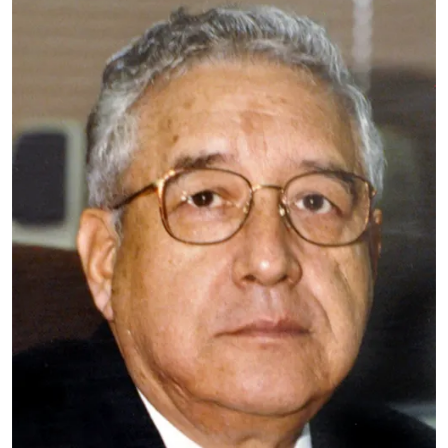
Dr. José Ramírez
Pulido
CBS
Nombramiento: 19 y 20 de
junio de 2000
Doctor en Ciencias (Biología) por la Facultad de
Ciencias de la UNAM. Profesor Investigador del
Departamento de Biología de la UAM Iztapalapa y
nombrado Profesor Distinguido desde el año 2000.
Leer más