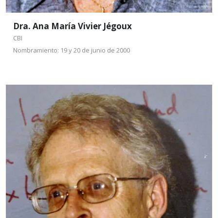
Dra. Ana María Vivier Jégoux
CBI
Nombramiento: 19 y 20 de junio de 2000
Dr. Richard Gordon
Wilson Roberts
CBI
Nombramiento: 19 y 20 de
junio de 2000
Tiene el Bachelor of Science (con honores de
primera clase), Universidad de Liverpool, 1965, y el