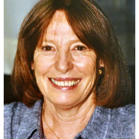
Vivier Jégoux
CBI
Nombramiento: 19 y 20 de
junio de 2000
La Dra. Ana María Vivier Jégoux obtuvo la
licenciatura en Ciencias Químicas en la Universidad
de Buenos Aires en 1963 y el Doctorado en Ciencias
en la Universidad de Florida bajo la dirección del
Profesor Per-Olov Lowdin en 1968.
Leer más