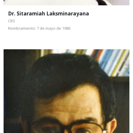
Dr. Sitaramiah Laksminarayana
CBS
Nombramiento: 7 de mayo de 1986
Dr. Juan Castaingts
Teillery
CSH
Nombramiento: 1 y 7 de
marzo de 1989
Nacido en Aguascalientes, México. Es Investigador
Titular en el Departamento de Economía y del