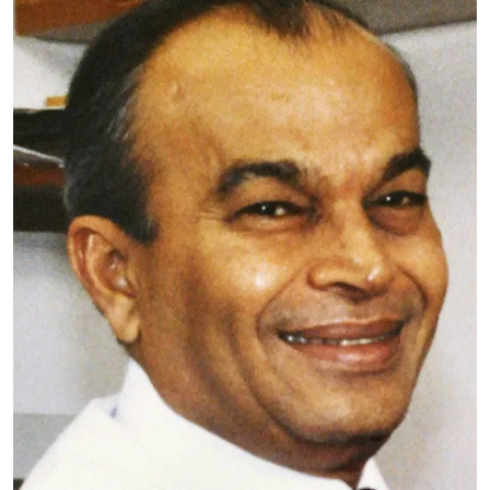
Laksminarayana
CBS
Nombramiento: 7 de mayo
de 1986
Nació en la ciudad de Karnataka, India, obtuvo el
doctorado en la Universidad de Mysore, y desde
1972 residió en México donde falleció el 27 de julio
del 2007.
Leer más