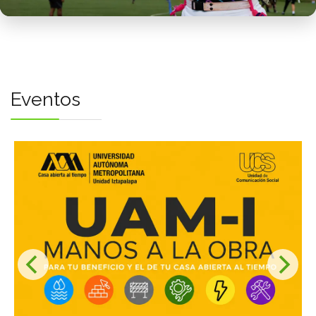
Bienestar
COSIB
Unigénero
Preagén
Eventos