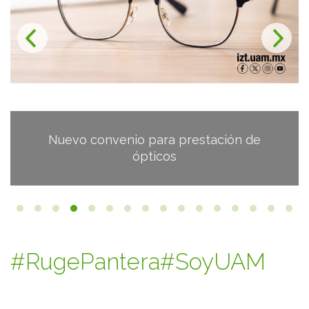
¿Conoces la página de Unigénero?
#RugePantera
#SoyUAM
Cursos, Talleres y