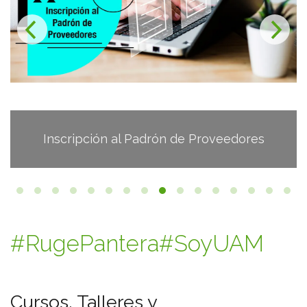
Seguro de gastos médicos mayores para
hijos de más de 25 años
#RugePantera
#SoyUAM