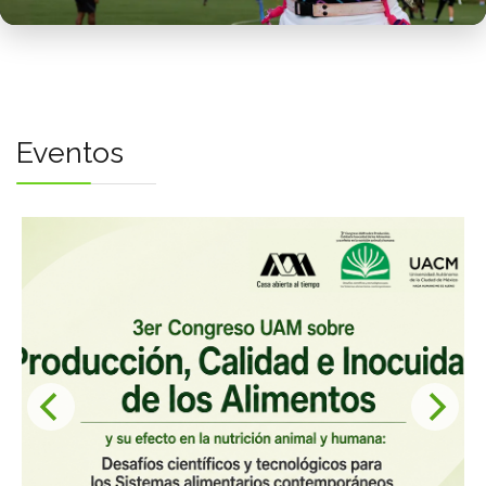
Bienestar
COSIB
Unigénero
Preagén
Eventos